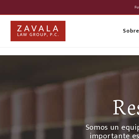
} }
Fu
English
Sobre
Re
Somos un equip
importante es