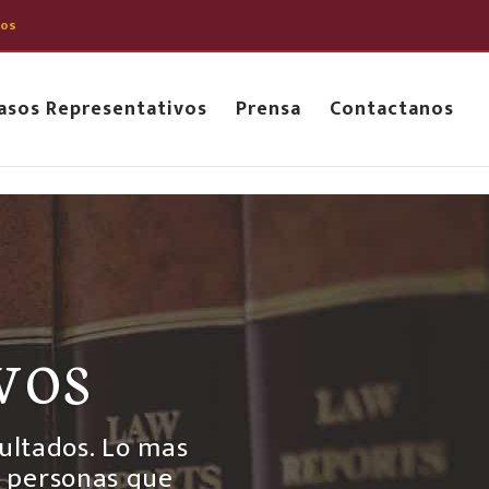
877.292.4411
info@zavalalawgroup.com
hos
asos Representativos
Prensa
Contactanos
vos
ultados. Lo mas
o personas que