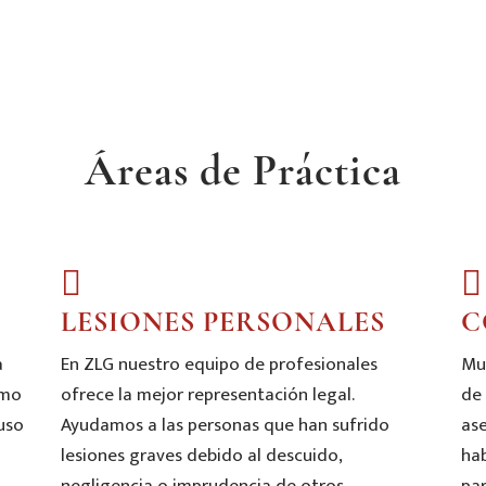
Áreas de Práctica
LESIONES PERSONALES
C
a
En ZLG nuestro equipo de profesionales
Mu
omo
ofrece la mejor representación legal.
de
buso
Ayudamos a las personas que han sufrido
as
lesiones graves debido al descuido,
ha
negligencia o imprudencia de otros.
par