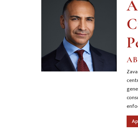
A
C
P
AB
Zava
cent
gene
cons
enfoq
Ap